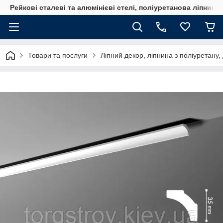
Рейкові сталеві та алюмінієві стелі, поліуретанова ліпнина
Товари та послуги
Ліпний декор, ліпнина з поліуретану