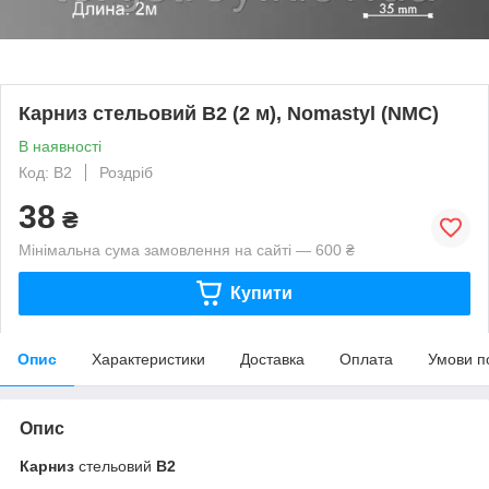
Карниз стельовий B2 (2 м), Nomastyl (NMC)
В наявності
Код: B2
Роздріб
38
₴
Мінімальна сума замовлення на сайті — 600 ₴
Купити
Опис
Характеристики
Доставка
Оплата
Умови п
Опис
Карниз
стельовий
B2