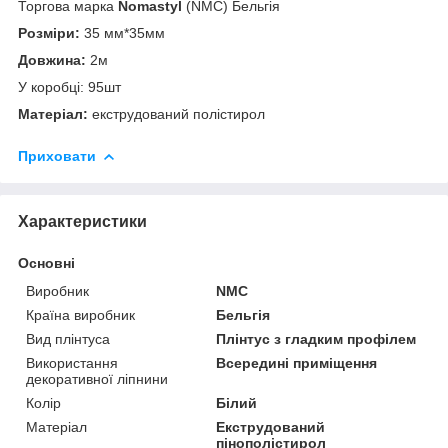
Торгова марка
Nomastyl
(NMC) Бельгія
Розміри:
35 мм*35мм
Довжина:
2м
У коробці: 95шт
Матеріал:
екструдований полістирол
Приховати
Характеристики
Основні
Виробник
NMC
Країна виробник
Бельгія
Вид плінтуса
Плінтус з гладким профілем
Використання
Всередині приміщення
декоративної ліпнини
Колір
Білий
Матеріал
Екструдований
пінополістирол