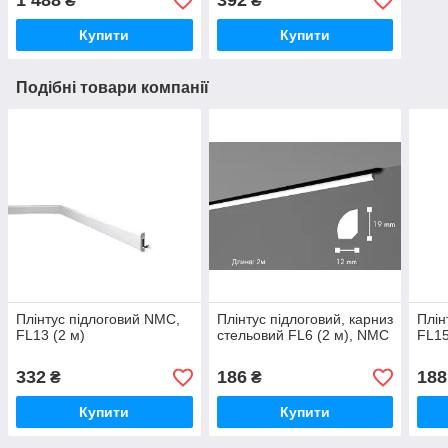
1 488
392
₴
₴
Купити
Купити
Подібні товари компанії
Плінтус підлоговий NMC,
Плінтус підлоговий, карниз
Плін
FL13 (2 м)
стельовий FL6 (2 м), NMC
FL15
332
186
188
₴
₴
Купити
Купити