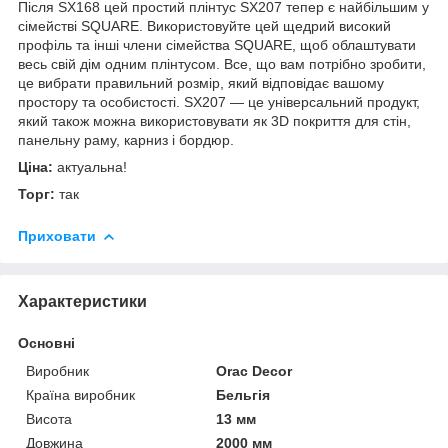
Після SX168 цей простий плінтус SX207 тепер є найбільшим у
сімействі SQUARE.
Використовуйте цей щедрий високий
профіль та інші члени сімейства SQUARE, щоб облаштувати
весь свій дім одним плінтусом.
Все, що вам потрібно зробити,
це вибрати правильний розмір, який відповідає вашому
простору та особистості.
SX207 — це універсальний продукт,
який також можна використовувати як 3D покриття для стін,
панельну раму, карниз і бордюр.
Ціна:
актуальна!
Торг:
так
Приховати
Характеристики
Основні
Виробник
Orac Decor
Країна виробник
Бельгія
Висота
13 мм
Довжина
2000 мм