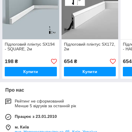
Підлоговий плінтус SX194
Підлоговий плінтус SX172,
Підл
- SQUARE, 2м
2м
- H
198
654
654
₴
₴
Купити
Купити
Про нас
Рейтинг не сформований
Менше 5 відгуків за останній рік
Працює з 23.01.2010
м. Київ
вул. Новокостянтинівська 4Б, Київ, Україна