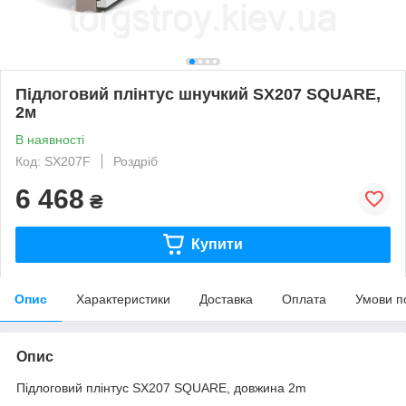
Підлоговий плінтус шнучкий SX207 SQUARE,
2м
В наявності
Код: SX207F
Роздріб
6 468
₴
Купити
Опис
Характеристики
Доставка
Оплата
Умови п
Опис
Підлоговий плінтус
SX207 SQUARE
, довжина 2m