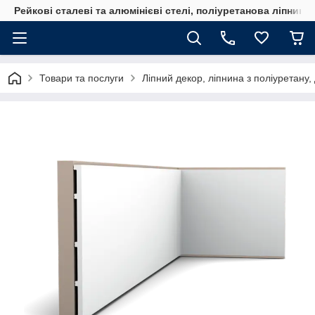
Рейкові сталеві та алюмінієві стелі, поліуретанова ліпнина
Товари та послуги
Ліпний декор, ліпнина з поліуретану