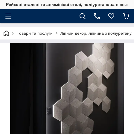
Рейкові сталеві та алюмінієві стелі, поліуретанова ліпнина
Товари та послуги
Ліпний декор, ліпнина з поліуретану