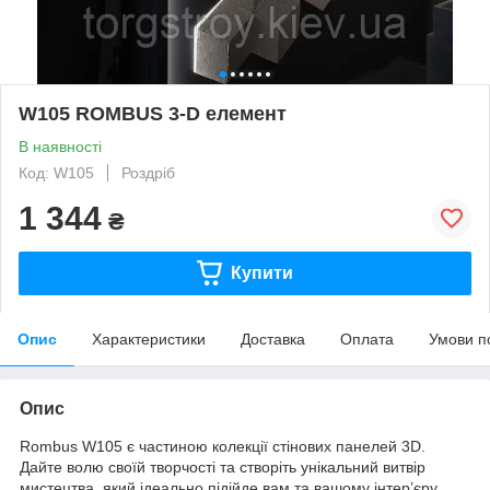
W105 ROMBUS 3-D елемент
В наявності
Код: W105
Роздріб
1 344
₴
Купити
Опис
Характеристики
Доставка
Оплата
Умови п
Опис
Rombus W105 є частиною колекції стінових панелей 3D.
Дайте волю своїй творчості та створіть унікальний витвір
мистецтва, який ідеально підійде вам та вашому інтер’єру.