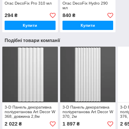
Orac DecoFix Pro 310 мл
Orac DecoFix Hydro 290
мл
294
840
₴
₴
Купити
Купити
Подібні товари компанії
3-D Панель декоративна
3-D Панель декоративна
3-D 
поліуретанова Art Decor W
поліуретанова Art Decor W
полі
368, довжина 2,8м
370, 2м
376,
2 022
1 897
2 6
₴
₴