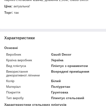
Ціна:
актуальна!
Торг:
так
Характеристики
Основні
Виробник
Gaudi Decor
Країна виробник
Україна
Вид плінтуса
Плінтус з орнаментом
Використання
Всередині приміщення
декоративної ліпнини
Колір
Білий
Матеріал
Поліуретан
Покриття
Грунтовка
Тип виробу
Плинтус стельовий
Характеристики стельових плінтусів