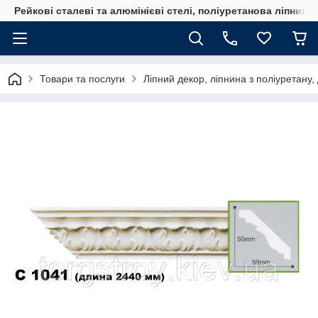
Рейкові сталеві та алюмінієві стелі, поліуретанова ліпнина
Товари та послуги
Ліпний декор, ліпнина з поліуретану