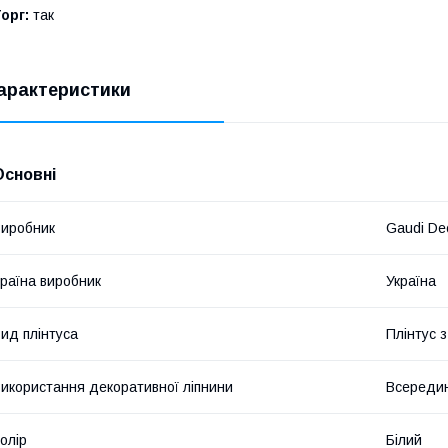
орг:
так
арактеристики
Основні
иробник
Gaudi De
раїна виробник
Україна
ид плінтуса
Плінтус 
икористання декоративної ліпнини
Всередин
олір
Білий