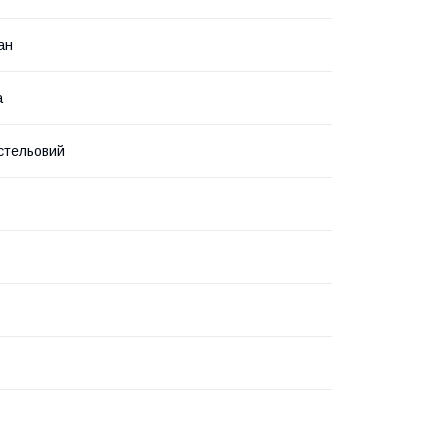
ан
а
стельовий