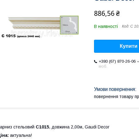
886,56 ₴
В наявності
Код:
C 10
Купити
+380 (67) 870-26-06
моб.
повернення товару п
арниз стельовий
C1015
, довжина 2,00м, Gaudi Decor
іна:
актуальна!