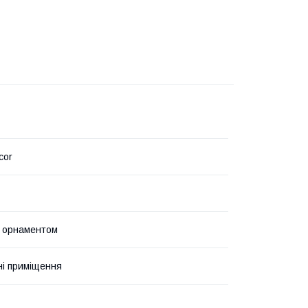
cor
з орнаментом
і приміщення