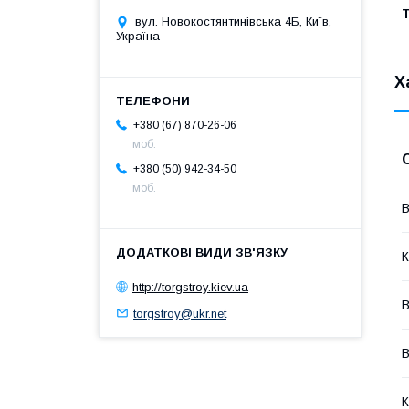
Т
вул. Новокостянтинівська 4Б, Київ,
Україна
Х
+380 (67) 870-26-06
моб.
+380 (50) 942-34-50
моб.
В
К
http://torgstroy.kiev.ua
В
torgstroy@ukr.net
В
К