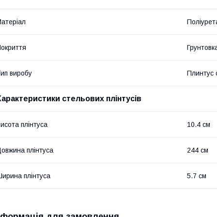
атеріал
Поліурет
окриття
Грунтовк
ип виробу
Плинтус 
Характеристики стельових плінтусів
исота плінтуса
10.4 см
овжина плінтуса
244 см
ирина плінтуса
5.7 см
нформація для замовлення