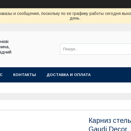
аказы и сообщения, поскольку по ее графику работы сегодня вых
день.
нієві
нина,
садний
АС
КОНТАКТЫ
ДОСТАВКА И ОПЛАТА
Карниз стель
Gaudi Decor