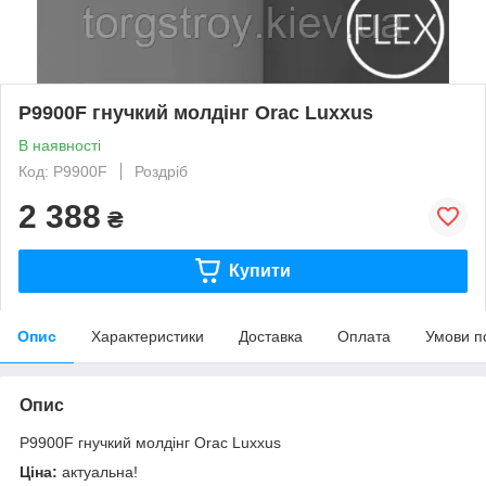
P9900F гнучкий молдінг Orac Luxxus
В наявності
Код: P9900F
Роздріб
2 388
₴
Купити
Опис
Характеристики
Доставка
Оплата
Умови п
Опис
P9900F гнучкий молдінг Orac Luxxus
Ціна:
актуальна!