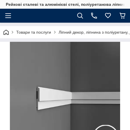
Рейкові сталеві та алюмінієві стелі, поліуретанова ліпнина
Товари та послуги
Ліпний декор, ліпнина з поліуретану