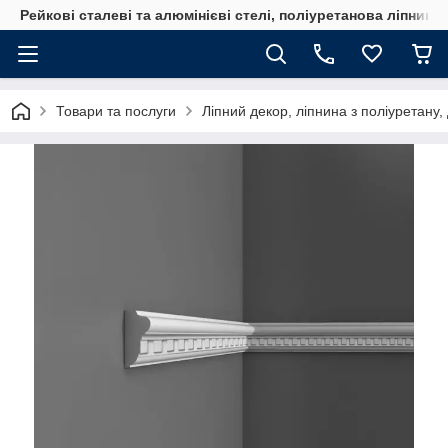
Рейкові сталеві та алюмінієві стелі, поліуретанова ліпнина
Товари та послуги
Ліпний декор, ліпнина з поліуретану