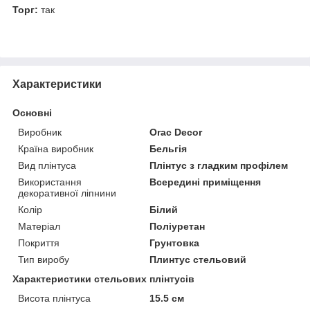
Торг:
так
Характеристики
Основні
Виробник
Orac Decor
Країна виробник
Бельгія
Вид плінтуса
Плінтус з гладким профілем
Використання
Всередині приміщення
декоративної ліпнини
Колір
Білий
Матеріал
Поліуретан
Покриття
Грунтовка
Тип виробу
Плинтус стельовий
Характеристики стельових плінтусів
Висота плінтуса
15.5 см