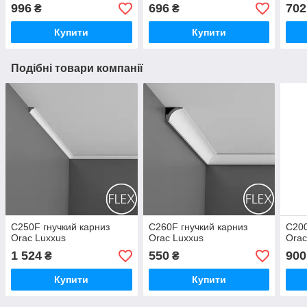
996
696
702
₴
₴
Купити
Купити
Подібні товари компанії
C250F гнучкий карниз
C260F гнучкий карниз
C200
Orac Luxxus
Orac Luxxus
Orac
1 524
550
900
₴
₴
Купити
Купити