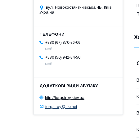
Ц
вул. Новокостянтинівська 4Б, Київ,
Україна
Т
Х
+380 (67) 870-26-06
моб.
+380 (50) 942-34-50
моб.
В
К
http://torgstroy.kiev.ua
torgstroy@ukr.net
В
К