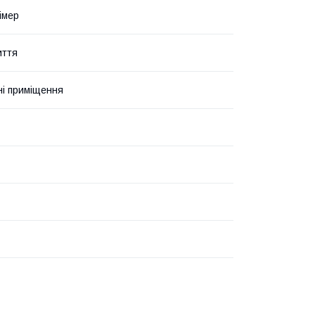
імер
иття
і приміщення