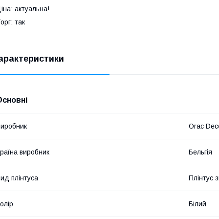
іна: актуальна!
орг: так
арактеристики
Основні
иробник
Orac Dec
раїна виробник
Бельгія
ид плінтуса
Плінтус 
олір
Білий