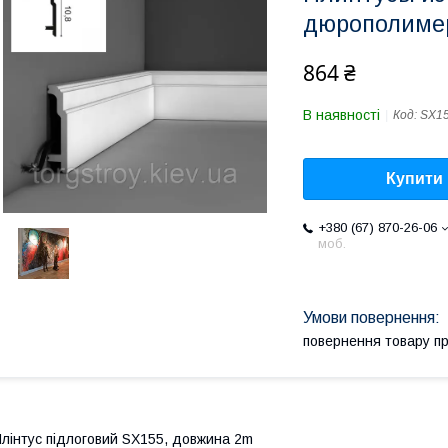
дюрополиме
864 ₴
В наявності
Код:
SX1
Купити
+380 (67) 870-26-06
моб.
повернення товару п
лінтус підлоговий SX155, довжина 2m