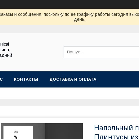
аказы и сообщения, поскольку по ее графику работы сегодня вых
день.
нієві
нина,
садний
АС
КОНТАКТЫ
ДОСТАВКА И ОПЛАТА
Напольный п
Плинтусы из