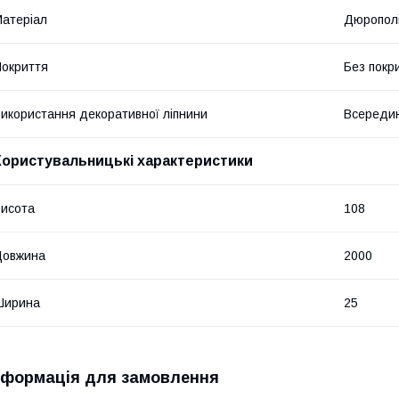
атеріал
Дюропол
окриття
Без покр
икористання декоративної ліпнини
Всередин
Користувальницькі характеристики
исота
108
Довжина
2000
Ширина
25
нформація для замовлення