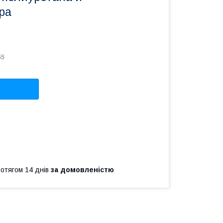
ра
55
ротягом 14 днів
за домовленістю