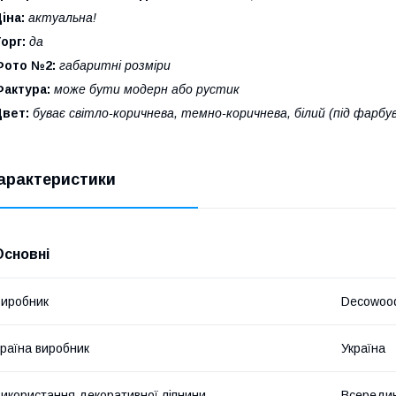
іна:
актуальна!
орг:
да
Фото №2:
габаритні розміри
Фактура:
може бути модерн або рустик
Цвет:
буває світло-коричнева, темно-коричнева, білий (під фарбу
арактеристики
Основні
иробник
Decowoo
раїна виробник
Україна
икористання декоративної ліпнини
Всередин