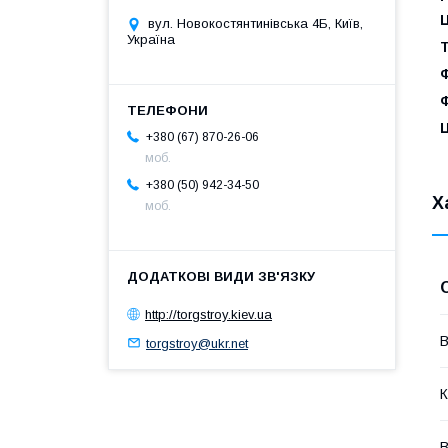
Ц
вул. Новокостянтинівська 4Б, Київ,
Україна
Т
+380 (67) 870-26-06
моб.
+380 (50) 942-34-50
Х
моб.
http://torgstroy.kiev.ua
В
torgstroy@ukr.net
К
В