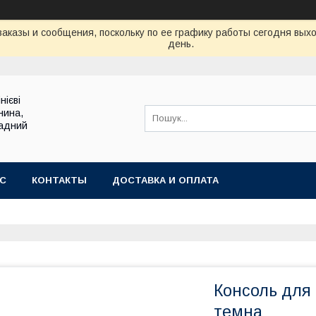
аказы и сообщения, поскольку по ее графику работы сегодня вых
день.
нієві
нина,
садний
АС
КОНТАКТЫ
ДОСТАВКА И ОПЛАТА
Консоль для 
темна