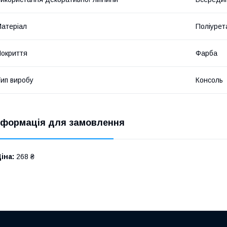
атеріал
Поліурет
окриття
Фарба
ип виробу
Консоль
нформація для замовлення
іна:
268 ₴